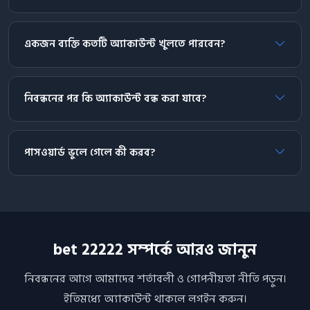
একজন ব্যক্তি কতটি অ্যাকাউন্ট খুলতে পারবেন?
নিবন্ধনের পর কি অ্যাকাউন্ট বন্ধ করা যাবে?
পাসওয়ার্ড ভুলে গেলে কী করব?
bet 22222 সম্পর্কে আরও জানুন
নিবন্ধনের আগে আমাদের শর্তাবলী ও গোপনীয়তা নীতি পড়ুন।
ইতিমধ্যে অ্যাকাউন্ট থাকলে লগইন করুন।