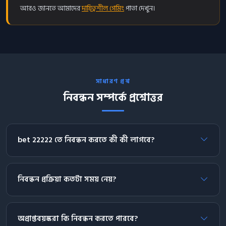
আরও জানতে আমাদের
দায়িত্বশীল গেমিং
পাতা দেখুন।
সাধারণ প্রশ্ন
নিবন্ধন সম্পর্কে প্রশ্নোত্তর
bet 22222 তে নিবন্ধন করতে কী কী লাগবে?
নিবন্ধন প্রক্রিয়া কতটা সময় নেয়?
অপ্রাপ্তবয়স্করা কি নিবন্ধন করতে পারবে?