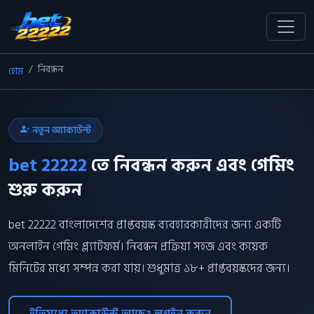
নিবন্ধন
হোম
নতুন অ্যাকাউন্ট
bet 22222
তে নিবন্ধন করুন এবং গেমিং
শুরু করুন
bet 22222 বাংলাদেশের প্রাপ্তবয়স্ক ব্যবহারকারীদের জন্য একটি
অনলাইন গেমিং প্ল্যাটফর্ম। নিবন্ধন প্রক্রিয়া সহজ এবং কয়েক
মিনিটের মধ্যে সম্পন্ন করা যায়। শুধুমাত্র ১৮+ প্রাপ্তবয়স্কদের জন্য।
ইতিমধ্যে অ্যাকাউন্ট আছে? লগইন করুন