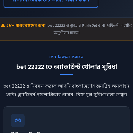
১৮+ প্রাপ্তবয়স্কদের জন্য।
bet 22222 শুধুমাত্র প্রাপ্তবয়স্কদের জন্য। দায়িত্বশীল গেমিং
অনুশীলন করুন।
কেন নিবন্ধন করবেন
bet 22222 তে অ্যাকাউন্ট খোলার সুবিধা
bet 22222 এ নিবন্ধন করলে আপনি বাংলাদেশের জনপ্রিয় অনলাইন
গেমিং প্ল্যাটফর্মে প্রবেশাধিকার পাবেন। নিচে মূল সুবিধাগুলো দেখুন।