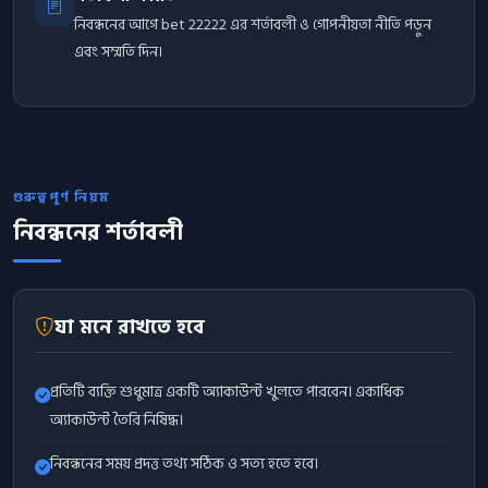
নিবন্ধনের আগে bet 22222 এর শর্তাবলী ও গোপনীয়তা নীতি পড়ুন
এবং সম্মতি দিন।
গুরুত্বপূর্ণ নিয়ম
নিবন্ধনের শর্তাবলী
যা মনে রাখতে হবে
প্রতিটি ব্যক্তি শুধুমাত্র একটি অ্যাকাউন্ট খুলতে পারবেন। একাধিক
অ্যাকাউন্ট তৈরি নিষিদ্ধ।
নিবন্ধনের সময় প্রদত্ত তথ্য সঠিক ও সত্য হতে হবে।