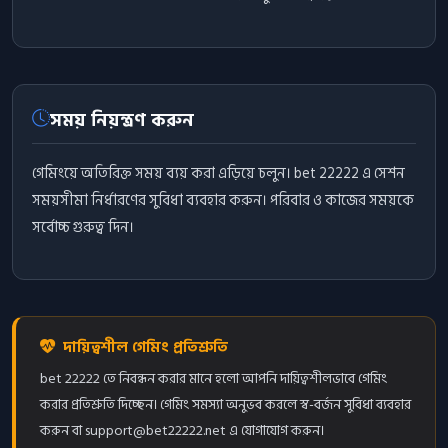
সময় নিয়ন্ত্রণ করুন
গেমিংয়ে অতিরিক্ত সময় ব্যয় করা এড়িয়ে চলুন। bet 22222 এ সেশন
সময়সীমা নির্ধারণের সুবিধা ব্যবহার করুন। পরিবার ও কাজের সময়কে
সর্বোচ্চ গুরুত্ব দিন।
দায়িত্বশীল গেমিং প্রতিশ্রুতি
bet 22222 তে নিবন্ধন করার মানে হলো আপনি দায়িত্বশীলভাবে গেমিং
করার প্রতিশ্রুতি দিচ্ছেন। গেমিং সমস্যা অনুভব করলে স্ব-বর্জন সুবিধা ব্যবহার
করুন বা
support@bet22222.net
এ যোগাযোগ করুন।