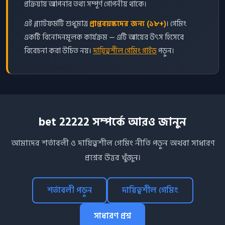
প্রক্রিয়ায় আপনার তথ্য সম্পূর্ণ গোপনীয় থাকে।
এই প্ল্যাটফর্মটি শুধুমাত্র
প্রাপ্তবয়স্কদের জন্য (১৮+)
। গেমিং
একটি বিনোদনমূলক কার্যক্রম — এটি আয়ের উৎস হিসেবে
বিবেচনা করা উচিত নয়।
দায়িত্বশীল গেমিং গাইড
পড়ুন।
bet 22222 সম্পর্কে আরও জানুন
আমাদের শর্তাবলী ও দায়িত্বশীল গেমিং নীতি পড়ুন অথবা সাধারণ
প্রশ্নের উত্তর খুঁজুন।
শর্তাবলী পড়ুন
দায়িত্বশীল গেমিং
সাধারণ প্রশ্ন