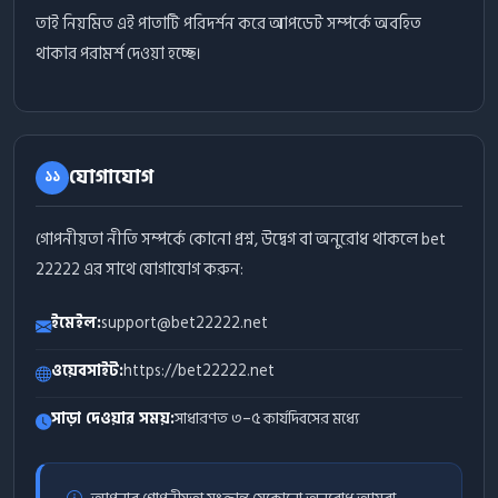
তাই নিয়মিত এই পাতাটি পরিদর্শন করে আপডেট সম্পর্কে অবহিত
থাকার পরামর্শ দেওয়া হচ্ছে।
যোগাযোগ
১১
গোপনীয়তা নীতি সম্পর্কে কোনো প্রশ্ন, উদ্বেগ বা অনুরোধ থাকলে bet
22222 এর সাথে যোগাযোগ করুন:
ইমেইল:
support@bet22222.net
ওয়েবসাইট:
https://bet22222.net
সাড়া দেওয়ার সময়:
সাধারণত ৩–৫ কার্যদিবসের মধ্যে