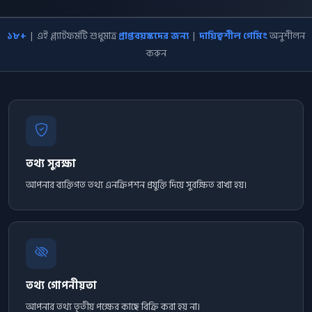
১৮+
| এই প্ল্যাটফর্মটি শুধুমাত্র
প্রাপ্তবয়স্কদের জন্য
|
দায়িত্বশীল গেমিং
অনুশীলন
করুন
গোপনীয়তা নীতির সংক্ষিপ্ত বিবরণ
তথ্য সুরক্ষা
আপনার ব্যক্তিগত তথ্য এনক্রিপশন প্রযুক্তি দিয়ে সুরক্ষিত রাখা হয়।
তথ্য গোপনীয়তা
আপনার তথ্য তৃতীয় পক্ষের কাছে বিক্রি করা হয় না।