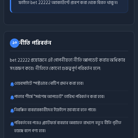
ফাইতে bet 22222 অ্যাকাউন্টে প্রবেশ করা থেকে বিরত থাকুন।
নীতি পরিবর্তন
১০
bet 22222 প্রয়োজনে এই গোপনীয়তা নীতি আপডেট করার অধিকার
সংরক্ষণ করে। নীতিতে কোনো গুরুত্বপূর্ণ পরিবর্তন হলে:
ওয়েবসাইটে স্পষ্টভাবে নোটিশ প্রদান করা হবে।
পাতার শীর্ষে "সর্বশেষ আপডেট" তারিখ পরিবর্তন করা হবে।
নিবন্ধিত ব্যবহারকারীদের ইমেইলে জানানো হতে পারে।
পরিবর্তনের পরেও প্ল্যাটফর্ম ব্যবহার অব্যাহত রাখলে নতুন নীতি গৃহীত
হয়েছে বলে গণ্য হবে।