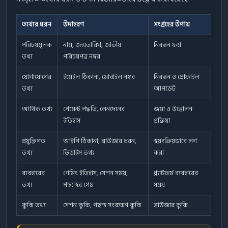
তথ্যের ধরন
উদাহরণ
সংগ্রহের উপায়
পরিচয়মূলক
নাম, জন্মতারিখ, জাতীয়
নিবন্ধন ফর্ম
তথ্য
পরিচয়পত্র নম্বর
যোগাযোগের
ইমেইল ঠিকানা, মোবাইল নম্বর
নিবন্ধন ও প্রোফাইল
তথ্য
আপডেট
আর্থিক তথ্য
পেমেন্ট পদ্ধতি, লেনদেনের
জমা ও উত্তোলন
ইতিহাস
প্রক্রিয়া
প্রযুক্তিগত
আইপি ঠিকানা, ব্রাউজার ধরন,
স্বয়ংক্রিয়ভাবে লগ
তথ্য
ডিভাইস তথ্য
করা
ব্যবহারের
গেমিং ইতিহাস, সেশন সময়,
প্ল্যাটফর্ম ব্যবহারের
তথ্য
পছন্দের গেম
সময়
কুকি তথ্য
সেশন কুকি, পছন্দ সংরক্ষণ কুকি
ব্রাউজার কুকি