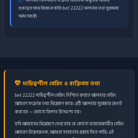
আপনার গোপনীয়তা সংক্রান্ত যেকোনো অনুরোধ আমরা
গুরুত্বের সাথে বিবেচনা করি। bet 22222 আপনার তথ্য সুরক্ষায়
সর্বদা সচেষ্ট।
দায়িত্বশীল গেমিং ও ব্যক্তিগত তথ্য
bet 22222 দায়িত্বশীল গেমিং নিশ্চিত করতে আপনার গেমিং
আচরণ সংক্রান্ত তথ্য বিশ্লেষণ করে। এটি আপনার সুরক্ষার জন্যই
করা হয় — কোনো বিপণন উদ্দেশ্যে নয়।
যদি আমাদের বিশ্লেষণে দেখা যায় যে কোনো ব্যবহারকারীর গেমিং
আচরণ উদ্বেগজনক, আমরা সহায়তার প্রস্তাব দিতে পারি। এই