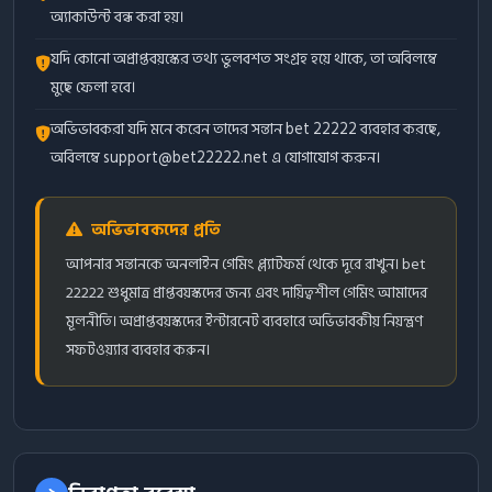
অ্যাকাউন্ট বন্ধ করা হয়।
যদি কোনো অপ্রাপ্তবয়স্কের তথ্য ভুলবশত সংগ্রহ হয়ে থাকে, তা অবিলম্বে
মুছে ফেলা হবে।
অভিভাবকরা যদি মনে করেন তাদের সন্তান bet 22222 ব্যবহার করছে,
অবিলম্বে
support@bet22222.net
এ যোগাযোগ করুন।
অভিভাবকদের প্রতি
আপনার সন্তানকে অনলাইন গেমিং প্ল্যাটফর্ম থেকে দূরে রাখুন। bet
22222 শুধুমাত্র প্রাপ্তবয়স্কদের জন্য এবং দায়িত্বশীল গেমিং আমাদের
মূলনীতি। অপ্রাপ্তবয়স্কদের ইন্টারনেট ব্যবহারে অভিভাবকীয় নিয়ন্ত্রণ
সফটওয়্যার ব্যবহার করুন।