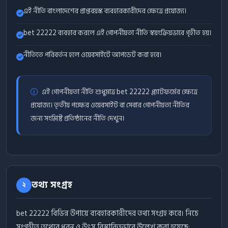
এই নীতি বাংলাদেশের প্রাপ্তবয়স্ক ব্যবহারকারীদের ক্ষেত্রে প্রযোজ্য।
bet 22222 ব্যবহার করলে এই গোপনীয়তা নীতি স্বয়ংক্রিয়ভাবে গৃহীত হয়।
নীতিতে পরিবর্তন হলে ওয়েবসাইটে আপডেট করা হবে।
এই গোপনীয়তা নীতি শুধুমাত্র bet 22222 প্ল্যাটফর্মের ক্ষেত্রে
প্রযোজ্য। তৃতীয় পক্ষের ওয়েবসাইট বা সেবার গোপনীয়তা নীতির
জন্য সংশ্লিষ্ট প্রতিষ্ঠানের নীতি দেখুন।
তথ্য সংগ্রহ
২
bet 22222 বিভিন্ন উপায়ে ব্যবহারকারীদের তথ্য সংগ্রহ করে। নিচে
সংগৃহীত তথ্যের ধরন ও উৎস বিস্তারিতভাবে উল্লেখ করা হয়েছে: