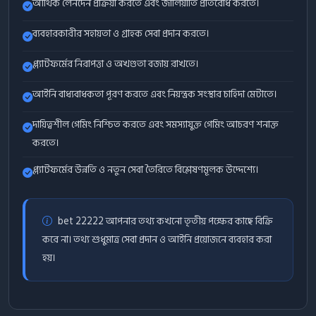
আর্থিক লেনদেন প্রক্রিয়া করতে এবং জালিয়াতি প্রতিরোধ করতে।
ব্যবহারকারীর সহায়তা ও গ্রাহক সেবা প্রদান করতে।
প্ল্যাটফর্মের নিরাপত্তা ও অখণ্ডতা বজায় রাখতে।
আইনি বাধ্যবাধকতা পূরণ করতে এবং নিয়ন্ত্রক সংস্থার চাহিদা মেটাতে।
দায়িত্বশীল গেমিং নিশ্চিত করতে এবং সমস্যাযুক্ত গেমিং আচরণ শনাক্ত
করতে।
প্ল্যাটফর্মের উন্নতি ও নতুন সেবা তৈরিতে বিশ্লেষণমূলক উদ্দেশ্যে।
bet 22222 আপনার তথ্য কখনো তৃতীয় পক্ষের কাছে বিক্রি
করে না। তথ্য শুধুমাত্র সেবা প্রদান ও আইনি প্রয়োজনে ব্যবহার করা
হয়।