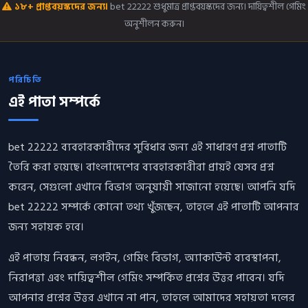
১৮+ প্রাপ্তবয়স্কদের জন্য।
bet 22222 শুধুমাত্র প্রাপ্তবয়স্কদের জন্য। দায়িত্বশীল গেমিং
অনুশীলন করুন।
পরিচিতি
এই পাতা সম্পর্কে
bet 22222 ব্যবহারকারীদের সুবিধার জন্য এই সাধারণ প্রশ্ন পাতাটি
তৈরি করা হয়েছে। বাংলাদেশের ব্যবহারকারীরা প্রায়ই যেসব প্রশ্ন
করেন, সেগুলো এখানে বিভাগ অনুযায়ী সাজানো হয়েছে। আপনি যদি
bet 22222 সম্পর্কে কোনো তথ্য খুঁজছেন, তাহলে এই পাতাটি আপনার
জন্য সহায়ক হবে।
এই পাতায় নিবন্ধন, লগইন, গেমিং বিভাগ, অ্যাকাউন্ট ব্যবস্থাপনা,
নিরাপত্তা এবং দায়িত্বশীল গেমিং সম্পর্কিত প্রশ্নের উত্তর পাবেন। যদি
আপনার প্রশ্নের উত্তর এখানে না পান, তাহলে আমাদের সহায়তা দলের