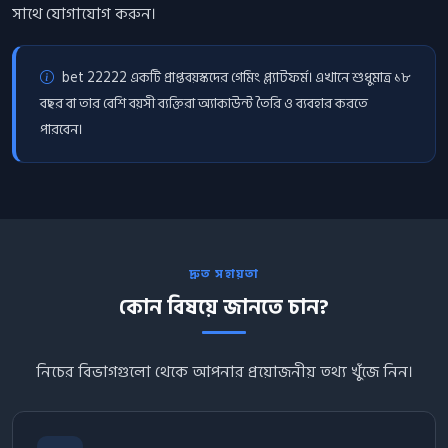
সাথে যোগাযোগ করুন।
bet 22222 একটি প্রাপ্তবয়স্কদের গেমিং প্ল্যাটফর্ম। এখানে শুধুমাত্র ১৮
বছর বা তার বেশি বয়সী ব্যক্তিরা অ্যাকাউন্ট তৈরি ও ব্যবহার করতে
পারবেন।
দ্রুত সহায়তা
কোন বিষয়ে জানতে চান?
নিচের বিভাগগুলো থেকে আপনার প্রয়োজনীয় তথ্য খুঁজে নিন।