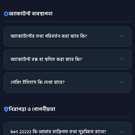
অ্যাকাউন্ট ব্যবস্থাপনা
অ্যাকাউন্টের তথ্য পরিবর্তন করা যাবে কি?
অ্যাকাউন্ট বন্ধ বা স্থগিত করা যাবে কি?
গেমিং ইতিহাস কি দেখা যাবে?
নিরাপত্তা ও গোপনীয়তা
bet 22222 কি আমার ব্যক্তিগত তথ্য সুরক্ষিত রাখে?