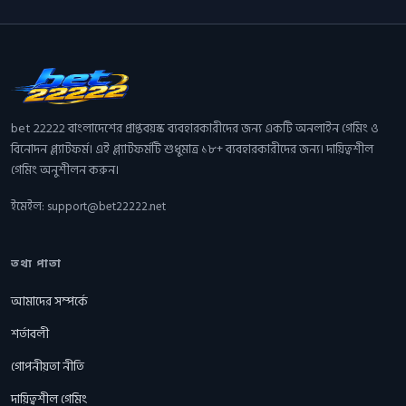
bet 22222 বাংলাদেশের প্রাপ্তবয়স্ক ব্যবহারকারীদের জন্য একটি অনলাইন গেমিং ও
বিনোদন প্ল্যাটফর্ম। এই প্ল্যাটফর্মটি শুধুমাত্র ১৮+ ব্যবহারকারীদের জন্য। দায়িত্বশীল
গেমিং অনুশীলন করুন।
ইমেইল:
support@bet22222.net
তথ্য পাতা
আমাদের সম্পর্কে
শর্তাবলী
গোপনীয়তা নীতি
দায়িত্বশীল গেমিং